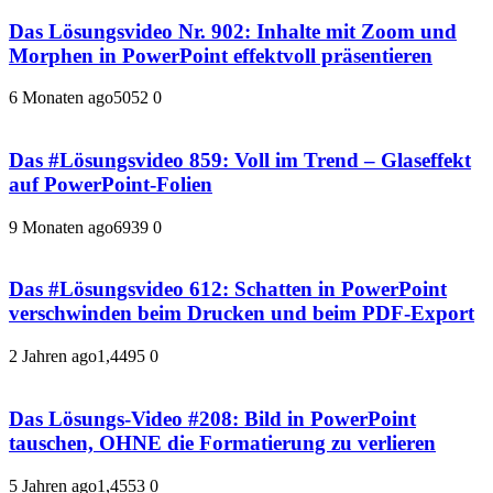
Das Lösungsvideo Nr. 902: Inhalte mit Zoom und
Morphen in PowerPoint effektvoll präsentieren
6 Monaten ago
505
2
0
Das #Lösungsvideo 859: Voll im Trend – Glaseffekt
auf PowerPoint-Folien
9 Monaten ago
693
9
0
Das #Lösungsvideo 612: Schatten in PowerPoint
verschwinden beim Drucken und beim PDF-Export
2 Jahren ago
1,449
5
0
Das Lösungs-Video #208: Bild in PowerPoint
tauschen, OHNE die Formatierung zu verlieren
5 Jahren ago
1,455
3
0