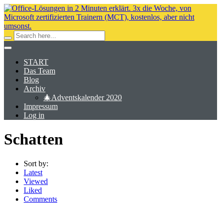
START
Das Team
Blog
Archiv
🎄Adventskalender 2020
Impressum
Log in
Schatten
Sort by:
Latest
Viewed
Liked
Comments