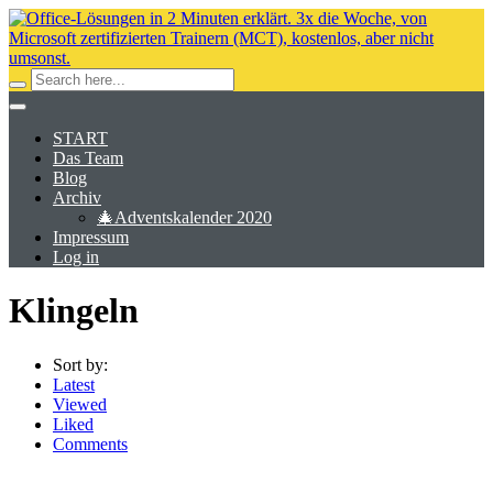
START
Das Team
Blog
Archiv
🎄Adventskalender 2020
Impressum
Log in
Klingeln
Sort by:
Latest
Viewed
Liked
Comments