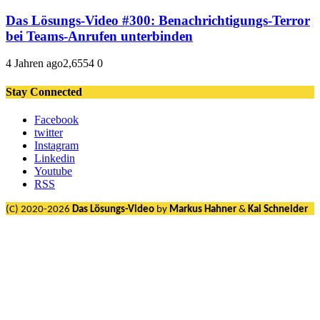
Das Lösungs-Video #300: Benachrichtigungs-Terror
bei Teams-Anrufen unterbinden
4 Jahren ago
2,655
4
0
Stay Connected
Facebook
twitter
Instagram
Linkedin
Youtube
RSS
(C) 2020-2026
Das Lösungs-Video
by
Markus Hahner
&
Kai Schneider