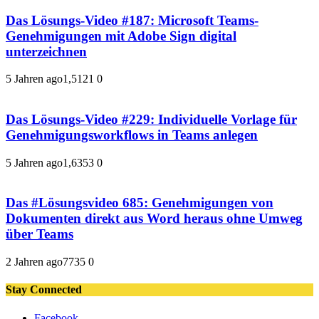
Das Lösungs-Video #187: Microsoft Teams-
Genehmigungen mit Adobe Sign digital
unterzeichnen
5 Jahren ago
1,512
1
0
Das Lösungs-Video #229: Individuelle Vorlage für
Genehmigungsworkflows in Teams anlegen
5 Jahren ago
1,635
3
0
Das #Lösungsvideo 685: Genehmigungen von
Dokumenten direkt aus Word heraus ohne Umweg
über Teams
2 Jahren ago
773
5
0
Stay Connected
Facebook