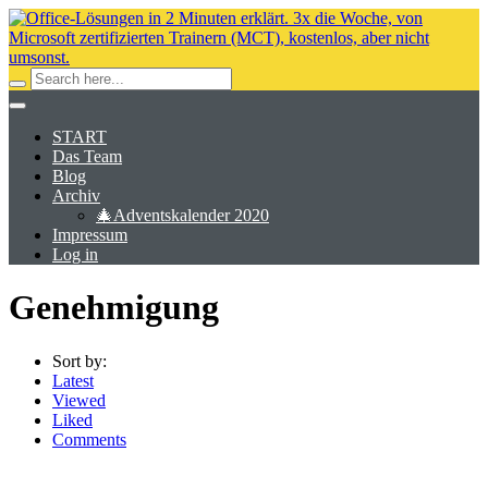
START
Das Team
Blog
Archiv
🎄Adventskalender 2020
Impressum
Log in
Genehmigung
Sort by:
Latest
Viewed
Liked
Comments