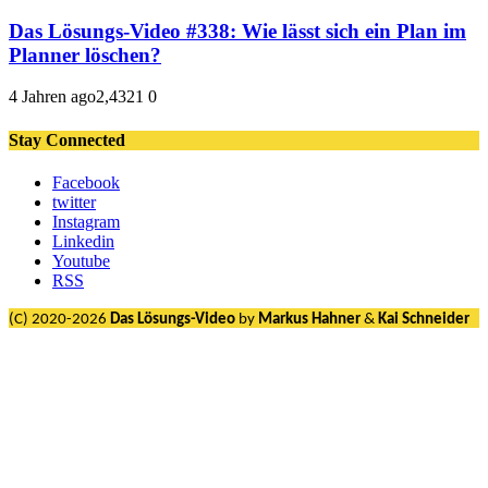
Das Lösungs-Video #338: Wie lässt sich ein Plan im
Planner löschen?
4 Jahren ago
2,432
1
0
Stay Connected
Facebook
twitter
Instagram
Linkedin
Youtube
RSS
(C) 2020-2026
Das Lösungs-Video
by
Markus Hahner
&
Kai Schneider