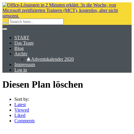
START
Das Team
Blog
Archiv
🎄Adventskalender 2020
Impressum
Log in
Diesen Plan löschen
Sort by:
Latest
Viewed
Liked
Comments