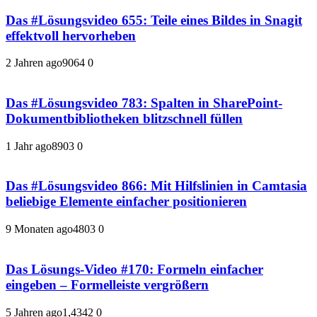
Das #Lösungsvideo 655: Teile eines Bildes in Snagit
effektvoll hervorheben
2 Jahren ago
906
4
0
Das #Lösungsvideo 783: Spalten in SharePoint-
Dokumentbibliotheken blitzschnell füllen
1 Jahr ago
890
3
0
Das #Lösungsvideo 866: Mit Hilfslinien in Camtasia
beliebige Elemente einfacher positionieren
9 Monaten ago
480
3
0
Das Lösungs-Video #170: Formeln einfacher
eingeben – Formelleiste vergrößern
5 Jahren ago
1,434
2
0