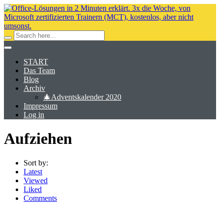
START
Das Team
Blog
Archiv
🎄Adventskalender 2020
Impressum
Log in
Aufziehen
Sort by:
Latest
Viewed
Liked
Comments