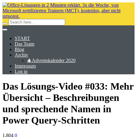
START
Das Team
Blog
Archiv
🎄Adventskalender 2020
Impressum
Log in
Das Lösungs-Video #033: Mehr
Übersicht – Beschreibungen
und sprechende Namen in
Power Query-Schritten
1,804
0