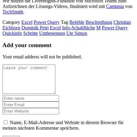
Wir nutzen die Liveereignis-Funktion von Microsoft Teams zum
Aufzeichnen der Lösungs-Videos, finalisiert wird mit
Camtasia
von
TechSmith
.
Category
Excel
Power Query
Tag
Befehle
Beschreibung
Christian
Eichhorn
Dominik Petri
Excel
Info-Schaltfläche
M
Power Query
Quickinfo
Schritte
Umbenennen
Ute Simon
Add your comment
Your email address will not be published.
Name, E-Mail-Adresse und Website in diesem Browser für
meinen nächsten Kommentar speichern.