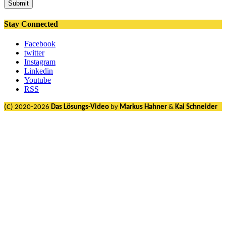
Submit
Stay Connected
Facebook
twitter
Instagram
Linkedin
Youtube
RSS
(C) 2020-2026
Das Lösungs-Video
by
Markus Hahner
&
Kai Schneider