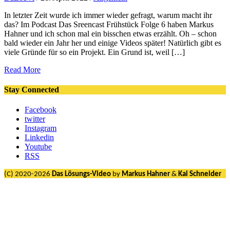
In letzter Zeit wurde ich immer wieder gefragt, warum macht ihr
das? Im Podcast Das Sreencast Frühstück Folge 6 haben Markus
Hahner und ich schon mal ein bisschen etwas erzählt. Oh – schon
bald wieder ein Jahr her und einige Videos später! Natürlich gibt es
viele Gründe für so ein Projekt. Ein Grund ist, weil […]
Read More
Stay Connected
Facebook
twitter
Instagram
Linkedin
Youtube
RSS
(C) 2020-2026
Das Lösungs-Video
by
Markus Hahner
&
Kai Schneider