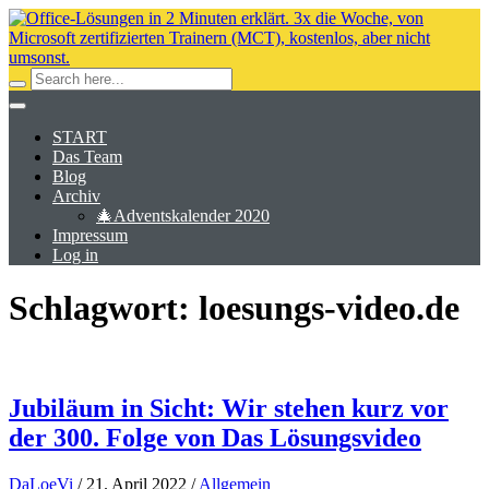
START
Das Team
Blog
Archiv
🎄Adventskalender 2020
Impressum
Log in
Schlagwort:
loesungs-video.de
Jubiläum in Sicht: Wir stehen kurz vor
der 300. Folge von Das Lösungsvideo
DaLoeVi
/
21. April 2022
/
Allgemein