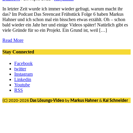
In letzter Zeit wurde ich immer wieder gefragt, warum macht ihr
das? Im Podcast Das Sreencast Frühstück Folge 6 haben Markus
Hahner und ich schon mal ein bisschen etwas erzählt. Oh – schon
bald wieder ein Jahr her und einige Videos später! Natürlich gibt es
viele Gründe für so ein Projekt. Ein Grund ist, weil […]
Read More
Stay Connected
Facebook
twitter
Instagram
Linkedin
Youtube
RSS
(C) 2020-2026
Das Lösungs-Video
by
Markus Hahner
&
Kai Schneider