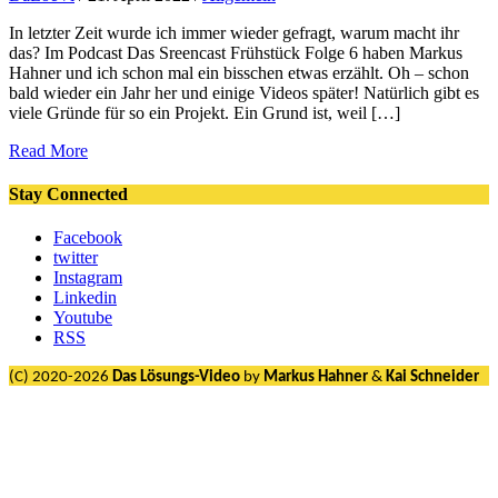
In letzter Zeit wurde ich immer wieder gefragt, warum macht ihr
das? Im Podcast Das Sreencast Frühstück Folge 6 haben Markus
Hahner und ich schon mal ein bisschen etwas erzählt. Oh – schon
bald wieder ein Jahr her und einige Videos später! Natürlich gibt es
viele Gründe für so ein Projekt. Ein Grund ist, weil […]
Read More
Stay Connected
Facebook
twitter
Instagram
Linkedin
Youtube
RSS
(C) 2020-2026
Das Lösungs-Video
by
Markus Hahner
&
Kai Schneider