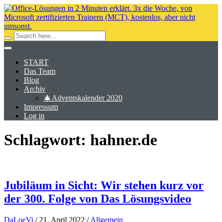
START
Das Team
Blog
Archiv
🎄Adventskalender 2020
Impressum
Log in
Schlagwort:
hahner.de
Jubiläum in Sicht: Wir stehen kurz vor
der 300. Folge von Das Lösungsvideo
DaLoeVi
/
21. April 2022
/
Allgemein