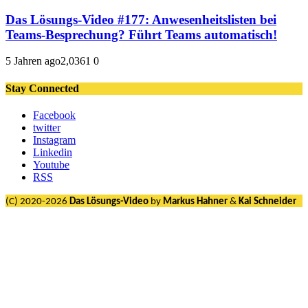
Das Lösungs-Video #177: Anwesenheitslisten bei
Teams-Besprechung? Führt Teams automatisch!
5 Jahren ago
2,036
1
0
Stay Connected
Facebook
twitter
Instagram
Linkedin
Youtube
RSS
(C) 2020-2026
Das Lösungs-Video
by
Markus Hahner
&
Kai Schneider