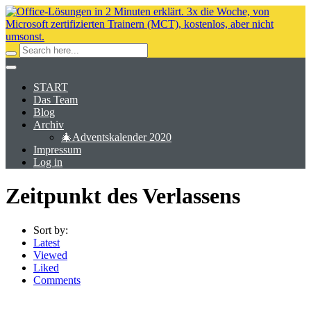
START
Das Team
Blog
Archiv
🎄Adventskalender 2020
Impressum
Log in
Zeitpunkt des Verlassens
Sort by:
Latest
Viewed
Liked
Comments