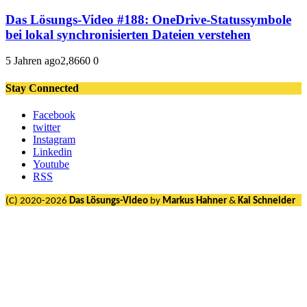
Das Lösungs-Video #188: OneDrive-Statussymbole
bei lokal synchronisierten Dateien verstehen
5 Jahren ago
2,866
0
0
Stay Connected
Facebook
twitter
Instagram
Linkedin
Youtube
RSS
(C) 2020-2026
Das Lösungs-Video
by
Markus Hahner
&
Kai Schneider