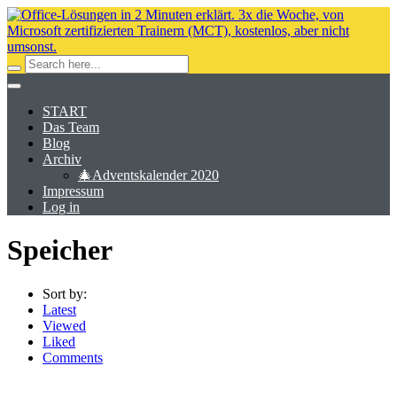
START
Das Team
Blog
Archiv
🎄Adventskalender 2020
Impressum
Log in
Speicher
Sort by:
Latest
Viewed
Liked
Comments