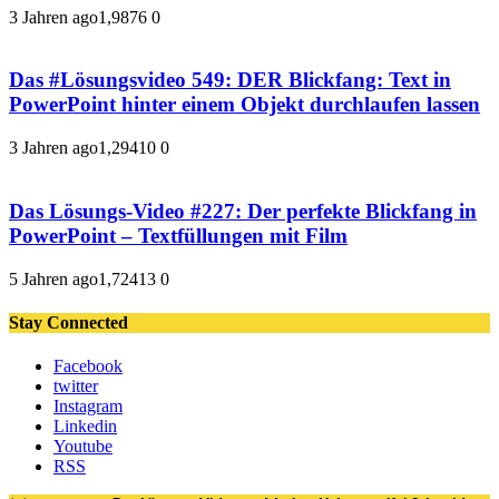
3 Jahren ago
1,987
6
0
Das #Lösungsvideo 549: DER Blickfang: Text in
PowerPoint hinter einem Objekt durchlaufen lassen
3 Jahren ago
1,294
10
0
Das Lösungs-Video #227: Der perfekte Blickfang in
PowerPoint – Textfüllungen mit Film
5 Jahren ago
1,724
13
0
Stay Connected
Facebook
twitter
Instagram
Linkedin
Youtube
RSS