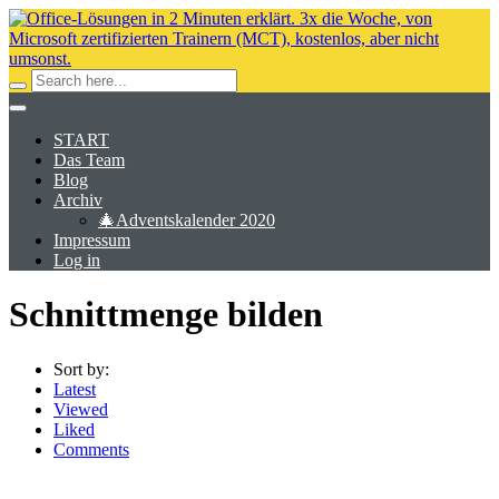
START
Das Team
Blog
Archiv
🎄Adventskalender 2020
Impressum
Log in
Schnittmenge bilden
Sort by:
Latest
Viewed
Liked
Comments