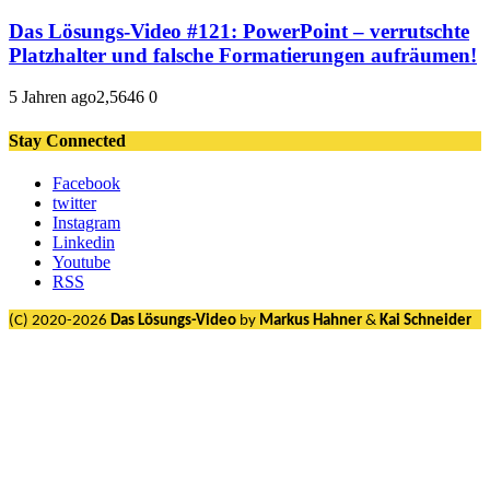
Das Lösungs-Video #121: PowerPoint – verrutschte
Platzhalter und falsche Formatierungen aufräumen!
5 Jahren ago
2,564
6
0
Stay Connected
Facebook
twitter
Instagram
Linkedin
Youtube
RSS
(C) 2020-2026
Das Lösungs-Video
by
Markus Hahner
&
Kai Schneider