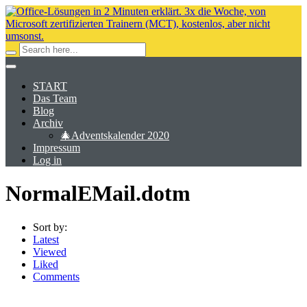
START
Das Team
Blog
Archiv
🎄Adventskalender 2020
Impressum
Log in
NormalEMail.dotm
Sort by:
Latest
Viewed
Liked
Comments