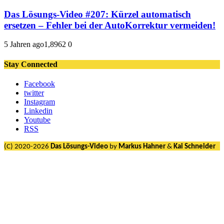
Das Lösungs-Video #207: Kürzel automatisch
ersetzen – Fehler bei der AutoKorrektur vermeiden!
5 Jahren ago
1,896
2
0
Stay Connected
Facebook
twitter
Instagram
Linkedin
Youtube
RSS
(C) 2020-2026
Das Lösungs-Video
by
Markus Hahner
&
Kai Schneider