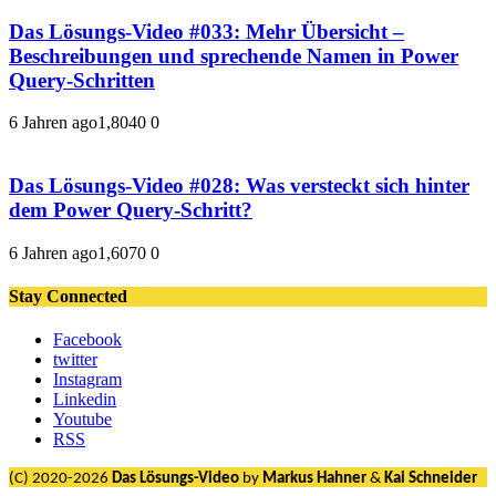
Das Lösungs-Video #033: Mehr Übersicht –
Beschreibungen und sprechende Namen in Power
Query-Schritten
6 Jahren ago
1,804
0
0
Das Lösungs-Video #028: Was versteckt sich hinter
dem Power Query-Schritt?
6 Jahren ago
1,607
0
0
Stay Connected
Facebook
twitter
Instagram
Linkedin
Youtube
RSS
(C) 2020-2026
Das Lösungs-Video
by
Markus Hahner
&
Kai Schneider