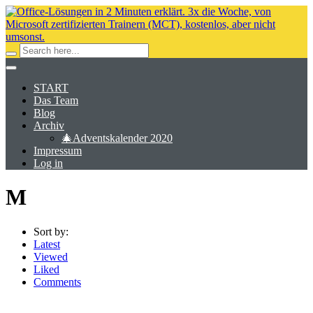
START
Das Team
Blog
Archiv
🎄Adventskalender 2020
Impressum
Log in
M
Sort by:
Latest
Viewed
Liked
Comments