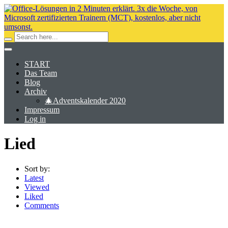
START
Das Team
Blog
Archiv
🎄Adventskalender 2020
Impressum
Log in
Lied
Sort by:
Latest
Viewed
Liked
Comments