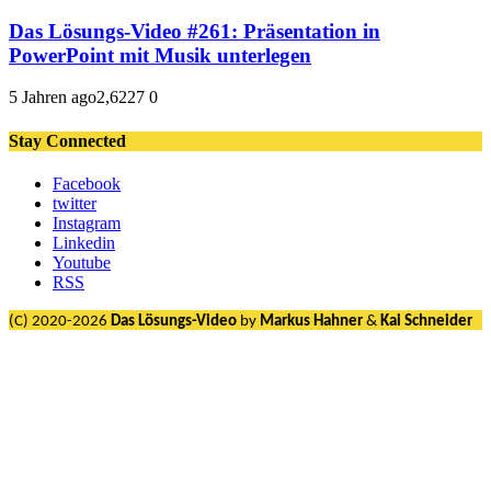
Das Lösungs-Video #261: Präsentation in
PowerPoint mit Musik unterlegen
5 Jahren ago
2,622
7
0
Stay Connected
Facebook
twitter
Instagram
Linkedin
Youtube
RSS
(C) 2020-2026
Das Lösungs-Video
by
Markus Hahner
&
Kai Schneider