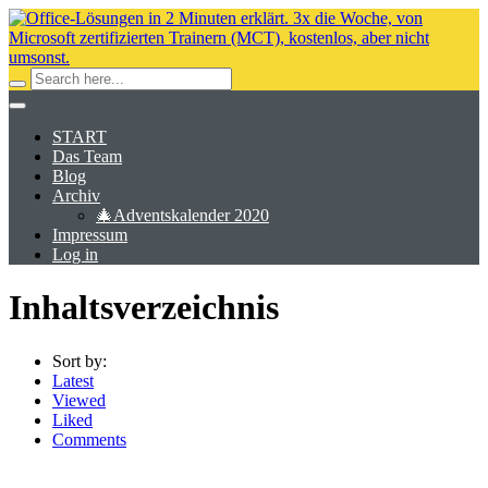
START
Das Team
Blog
Archiv
🎄Adventskalender 2020
Impressum
Log in
Inhaltsverzeichnis
Sort by:
Latest
Viewed
Liked
Comments