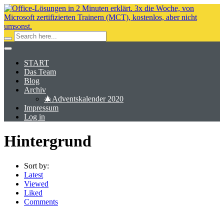
START
Das Team
Blog
Archiv
🎄Adventskalender 2020
Impressum
Log in
Hintergrund
Sort by:
Latest
Viewed
Liked
Comments