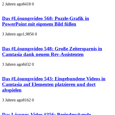
2 Jahren ago
841
8
0
Das #Lösungsvideo 568: Puzzle-Grafik in
PowerPoint mit eigenem Bild füllen
3 Jahren ago
1,985
6
0
Das #Lösungsvideo 548: Große Zeitersparnis in
Camtasia dank neuem Rev-Assistenten
3 Jahren ago
843
2
0
Das #Lösungsvideo 543: Eingebundene Videos in
Camtasia auf Elementen platzieren und dort
abspielen
3 Jahren ago
816
2
0
Das Lösungs-Video #356: Beeindruckende