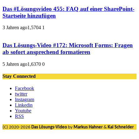
Das #Lösungsvideo 455: FAQ auf einer SharePoint-
Startseite hinzufügen
3 Jahren ago
1,570
4
1
Das Lösungs-Video #172: Microsoft Forms: Fragen
ab sofort ansprechend formatieren
5 Jahren ago
1,637
0
0
Stay Connected
Facebook
twitter
Instagram
Linkedin
Youtube
RSS
(C) 2020-2026
Das Lösungs-Video
by
Markus Hahner
&
Kai Schneider