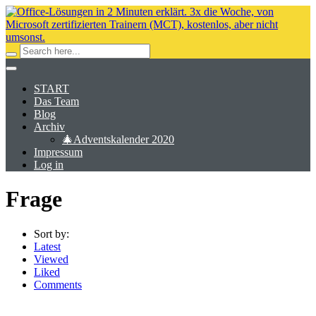
START
Das Team
Blog
Archiv
🎄Adventskalender 2020
Impressum
Log in
Frage
Sort by:
Latest
Viewed
Liked
Comments