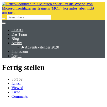
START
Das Team
Blog
Archiv
🎄Adventskalender 2020
Impressum
Log in
Fertig stellen
Sort by:
Latest
Viewed
Liked
Comments