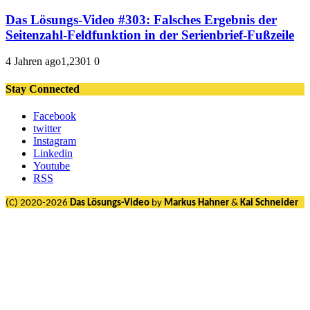
Das Lösungs-Video #303: Falsches Ergebnis der
Seitenzahl-Feldfunktion in der Serienbrief-Fußzeile
4 Jahren ago
1,230
1
0
Stay Connected
Facebook
twitter
Instagram
Linkedin
Youtube
RSS
(C) 2020-2026
Das Lösungs-Video
by
Markus Hahner
&
Kai Schneider