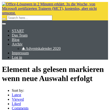
START
Das Team
Blog
Archiv
🎄Adventskalender 2020
Impressum
Log in
Element als gelesen markieren
wenn neue Auswahl erfolgt
Sort by:
Latest
Viewed
Liked
Comments