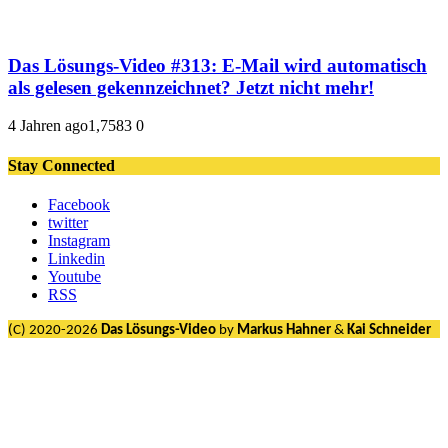
Das Lösungs-Video #313: E-Mail wird automatisch
als gelesen gekennzeichnet? Jetzt nicht mehr!
4 Jahren ago
1,758
3
0
Stay Connected
Facebook
twitter
Instagram
Linkedin
Youtube
RSS
(C) 2020-2026
Das Lösungs-Video
by
Markus Hahner
&
Kai Schneider