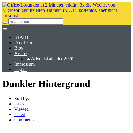
START
Das Team
Blog
Archiv
🎄Adventskalender 2020
Impressum
Log in
Dunkler Hintergrund
Sort by:
Latest
Viewed
Liked
Comments