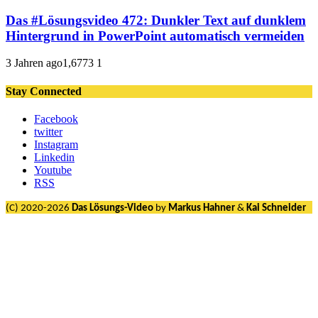
Das #Lösungsvideo 472: Dunkler Text auf dunklem
Hintergrund in PowerPoint automatisch vermeiden
3 Jahren ago
1,677
3
1
Stay Connected
Facebook
twitter
Instagram
Linkedin
Youtube
RSS
(C) 2020-2026
Das Lösungs-Video
by
Markus Hahner
&
Kai Schneider