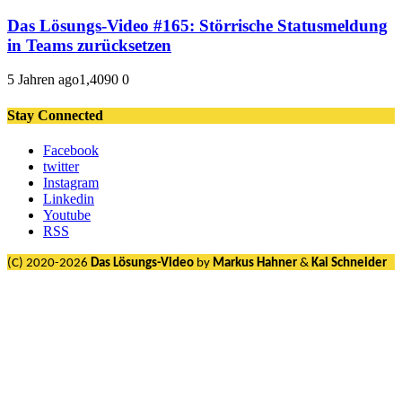
Das Lösungs-Video #165: Störrische Statusmeldung
in Teams zurücksetzen
5 Jahren ago
1,409
0
0
Stay Connected
Facebook
twitter
Instagram
Linkedin
Youtube
RSS
(C) 2020-2026
Das Lösungs-Video
by
Markus Hahner
&
Kai Schneider