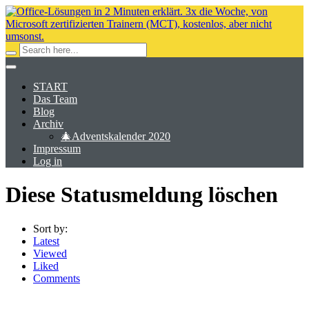
START
Das Team
Blog
Archiv
🎄Adventskalender 2020
Impressum
Log in
Diese Statusmeldung löschen
Sort by:
Latest
Viewed
Liked
Comments