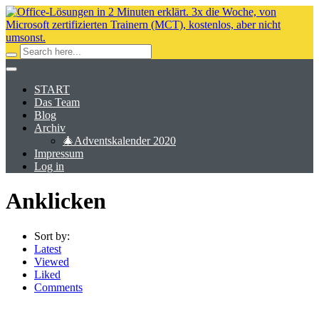
START
Das Team
Blog
Archiv
🎄Adventskalender 2020
Impressum
Log in
Anklicken
Sort by:
Latest
Viewed
Liked
Comments