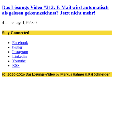
Das Lösungs-Video #313: E-Mail wird automatisch
als gelesen gekennzeichnet? Jetzt nicht mehr!
4 Jahren ago
1,765
3
0
Stay Connected
Facebook
twitter
Instagram
Linkedin
Youtube
RSS
(C) 2020-2026
Das Lösungs-Video
by
Markus Hahner
&
Kai Schneider