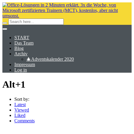
START
Das Team
Blog
Archiv
🎄Adventskalender 2020
Impressum
Log in
Alt+1
Sort by:
Latest
Viewed
Liked
Comments