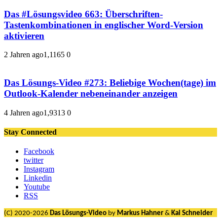
Das #Lösungsvideo 663: Überschriften-
Tastenkombinationen in englischer Word-Version
aktivieren
2 Jahren ago
1,116
5
0
Das Lösungs-Video #273: Beliebige Wochen(tage) im
Outlook-Kalender nebeneinander anzeigen
4 Jahren ago
1,931
3
0
Stay Connected
Facebook
twitter
Instagram
Linkedin
Youtube
RSS
(C) 2020-2026
Das Lösungs-Video
by
Markus Hahner
&
Kai Schneider