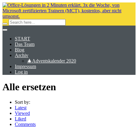
START
Das Team
Blog
Archiv
🎄Adventskalender 2020
Impressum
Log in
Alle ersetzen
Sort by:
Latest
Viewed
Liked
Comments