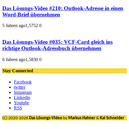
Das Lösungs-Video #210: Outlook-Adresse in einen
Word-Brief übernehmen
5 Jahren ago
1,575
2
0
Das Lösungs-Video #035: VCF-Card gleich ins
richtige Outlook-Adressbuch übernehmen
6 Jahren ago
1,583
0
0
Stay Connected
Facebook
twitter
Instagram
Linkedin
Youtube
RSS
(C) 2020-2026
Das Lösungs-Video
by
Markus Hahner
&
Kai Schneider