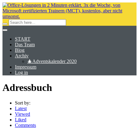
START
Das Team
Blog
Archiv
🎄Adventskalender 2020
Impressum
Log in
Adressbuch
Sort by:
Latest
Viewed
Liked
Comments