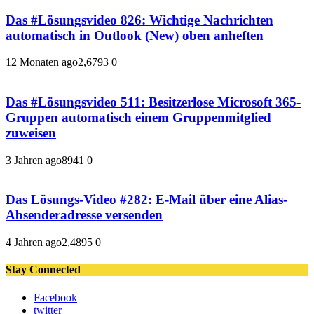
Das #Lösungsvideo 826: Wichtige Nachrichten
automatisch in Outlook (New) oben anheften
12 Monaten ago
2,679
3
0
Das #Lösungsvideo 511: Besitzerlose Microsoft 365-
Gruppen automatisch einem Gruppenmitglied
zuweisen
3 Jahren ago
894
1
0
Das Lösungs-Video #282: E-Mail über eine Alias-
Absenderadresse versenden
4 Jahren ago
2,489
5
0
Stay Connected
Facebook
twitter