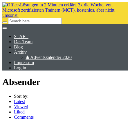
START
Das Team
Blog
Archiv
🎄Adventskalender 2020
Impressum
Log in
Absender
Sort by:
Latest
Viewed
Liked
Comments