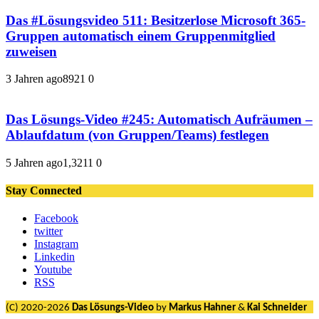
Das #Lösungsvideo 511: Besitzerlose Microsoft 365-
Gruppen automatisch einem Gruppenmitglied
zuweisen
3 Jahren ago
892
1
0
Das Lösungs-Video #245: Automatisch Aufräumen –
Ablaufdatum (von Gruppen/Teams) festlegen
5 Jahren ago
1,321
1
0
Stay Connected
Facebook
twitter
Instagram
Linkedin
Youtube
RSS
(C) 2020-2026
Das Lösungs-Video
by
Markus Hahner
&
Kai Schneider