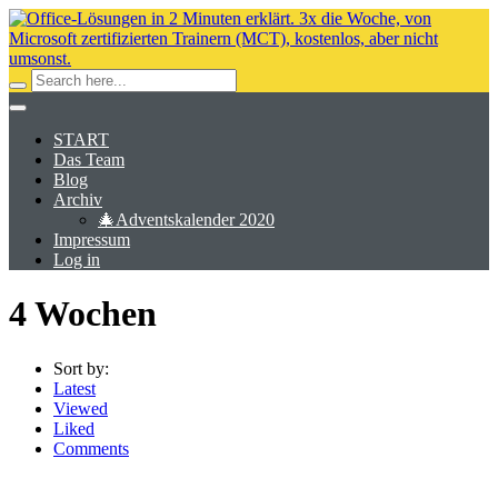
START
Das Team
Blog
Archiv
🎄Adventskalender 2020
Impressum
Log in
4 Wochen
Sort by:
Latest
Viewed
Liked
Comments