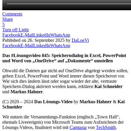
Comments
Share
5
Turn off Light
Facebook
E-Mail
LinkedIn
WhatsApp
Published on 26. September 2025 by
DaLoeVi
Facebook
E-Mail
LinkedIn
WhatsApp
Das #Lösungsvideo 845: Speicherndialog in Excel, PowerPoint
und Word von „OneDrive“ auf „Dokumente“ umstellen
Obwohl die Dateien gar nicht auf OneDrive abgelegt werden sollen,
geben Excel, PowerPoint und Word immer diesen Speicherort vor.
Wie sich dies ändern lässt oder sogar wieder der alte, vertraute
Speichern-Dialog aktiviert werden kann, erklären
Kai Schneider
und
Markus Hahner
.
(C) 2020 – 2024
Das Lösungs-Video
by
Markus Hahner
&
Kai
Schneider
Wir nutzen die Versammlungs-Funktion (englisch „Town Hall“,
ehemals Liveereignis) von Microsoft Teams zum Aufzeichnen der
Lösungs-Videos, finalisiert wird mit
Camtasia
von
TechSmith
.