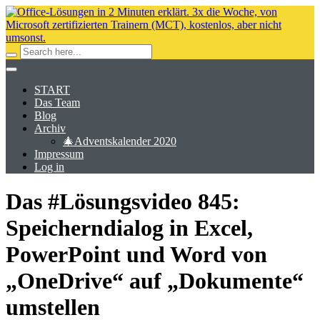
START
Das Team
Blog
Archiv
🎄Adventskalender 2020
Impressum
Log in
Das #Lösungsvideo 845:
Speicherndialog in Excel,
PowerPoint und Word von
„OneDrive“ auf „Dokumente“
umstellen