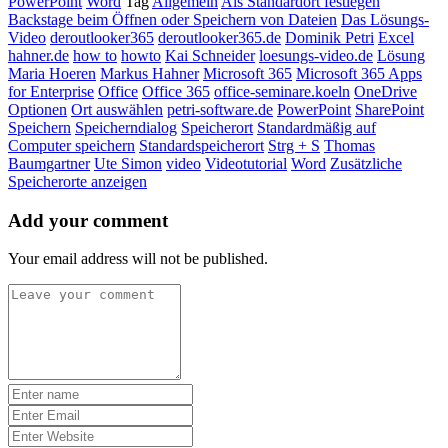
PowerPoint
Word
Tag
Allgemein
Als Standardort festlegen
Backstage beim Öffnen oder Speichern von Dateien
Das Lösungs-
Video
deroutlooker365
deroutlooker365.de
Dominik Petri
Excel
hahner.de
how to
howto
Kai Schneider
loesungs-video.de
Lösung
Maria Hoeren
Markus Hahner
Microsoft 365
Microsoft 365 Apps
for Enterprise
Office
Office 365
office-seminare.koeln
OneDrive
Optionen
Ort auswählen
petri-software.de
PowerPoint
SharePoint
Speichern
Speicherndialog
Speicherort
Standardmäßig auf
Computer speichern
Standardspeicherort
Strg + S
Thomas
Baumgartner
Ute Simon
video
Videotutorial
Word
Zusätzliche
Speicherorte anzeigen
Add your comment
Your email address will not be published.