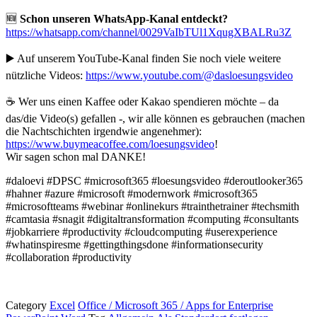
🆕
Schon unseren WhatsApp-Kanal entdeckt?
https://whatsapp.com/channel/0029VaIbTUl1XqugXBALRu3Z
▶️ Auf unserem YouTube-Kanal finden Sie noch viele weitere
nützliche Videos:
https://www.youtube.com/@dasloesungsvideo
☕ Wer uns einen Kaffee oder Kakao spendieren möchte – da
das/die Video(s) gefallen -, wir alle können es gebrauchen (machen
die Nachtschichten irgendwie angenehmer):
https://www.buymeacoffee.com/loesungsvideo
!
Wir sagen schon mal DANKE!
#daloevi #DPSC #microsoft365 #loesungsvideo #deroutlooker365
#hahner #azure #microsoft #modernwork #microsoft365
#microsoftteams #webinar #onlinekurs #trainthetrainer #techsmith
#camtasia #snagit #digitaltransformation #computing #consultants
#jobkarriere #productivity #cloudcomputing #userexperience
#whatinspiresme #gettingthingsdone #informationsecurity
#collaboration #productivity
Category
Excel
Office / Microsoft 365 / Apps for Enterprise