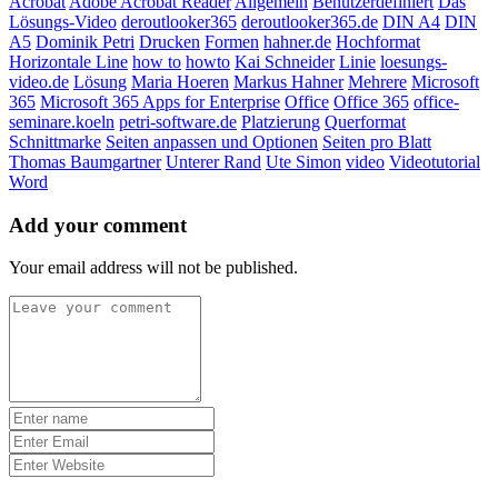
Acrobat
Adobe Acrobat Reader
Allgemein
Benutzerdefiniert
Das
Lösungs-Video
deroutlooker365
deroutlooker365.de
DIN A4
DIN
A5
Dominik Petri
Drucken
Formen
hahner.de
Hochformat
Horizontale Line
how to
howto
Kai Schneider
Linie
loesungs-
video.de
Lösung
Maria Hoeren
Markus Hahner
Mehrere
Microsoft
365
Microsoft 365 Apps for Enterprise
Office
Office 365
office-
seminare.koeln
petri-software.de
Platzierung
Querformat
Schnittmarke
Seiten anpassen und Optionen
Seiten pro Blatt
Thomas Baumgartner
Unterer Rand
Ute Simon
video
Videotutorial
Word
Add your comment
Your email address will not be published.