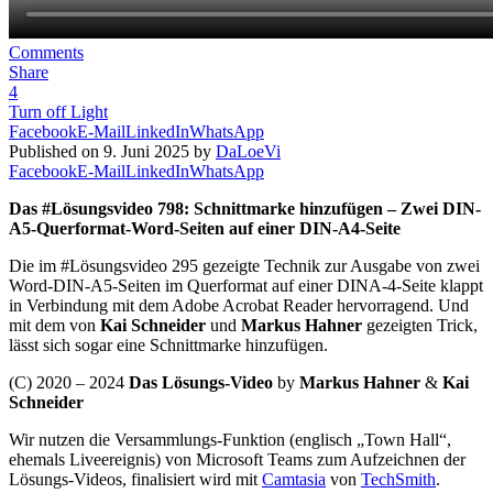
Comments
Share
4
Turn off Light
Facebook
E-Mail
LinkedIn
WhatsApp
Published on 9. Juni 2025 by
DaLoeVi
Facebook
E-Mail
LinkedIn
WhatsApp
Das #Lösungsvideo 798: Schnittmarke hinzufügen – Zwei DIN-
A5-Querformat-Word-Seiten auf einer DIN-A4-Seite
Die im #Lösungsvideo 295 gezeigte Technik zur Ausgabe von zwei
Word-DIN-A5-Seiten im Querformat auf einer DINA-4-Seite klappt
in Verbindung mit dem Adobe Acrobat Reader hervorragend. Und
mit dem von
Kai Schneider
und
Markus Hahner
gezeigten Trick,
lässt sich sogar eine Schnittmarke hinzufügen.
(C) 2020 – 2024
Das Lösungs-Video
by
Markus Hahner
&
Kai
Schneider
Wir nutzen die Versammlungs-Funktion (englisch „Town Hall“,
ehemals Liveereignis) von Microsoft Teams zum Aufzeichnen der
Lösungs-Videos, finalisiert wird mit
Camtasia
von
TechSmith
.