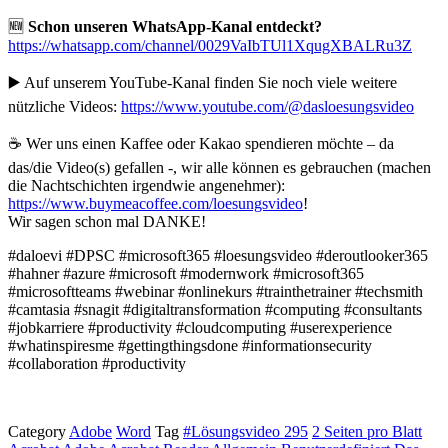
🆕
Schon unseren WhatsApp-Kanal entdeckt?
https://whatsapp.com/channel/0029VaIbTUl1XqugXBALRu3Z
▶️ Auf unserem YouTube-Kanal finden Sie noch viele weitere
nützliche Videos:
https://www.youtube.com/@dasloesungsvideo
☕ Wer uns einen Kaffee oder Kakao spendieren möchte – da
das/die Video(s) gefallen -, wir alle können es gebrauchen (machen
die Nachtschichten irgendwie angenehmer):
https://www.buymeacoffee.com/loesungsvideo
!
Wir sagen schon mal DANKE!
#daloevi #DPSC #microsoft365 #loesungsvideo #deroutlooker365
#hahner #azure #microsoft #modernwork #microsoft365
#microsoftteams #webinar #onlinekurs #trainthetrainer #techsmith
#camtasia #snagit #digitaltransformation #computing #consultants
#jobkarriere #productivity #cloudcomputing #userexperience
#whatinspiresme #gettingthingsdone #informationsecurity
#collaboration #productivity
Category
Adobe
Word
Tag
#Lösungsvideo 295
2 Seiten pro Blatt