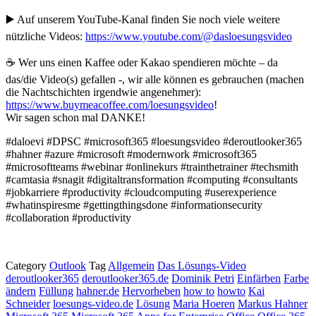
▶️ Auf unserem YouTube-Kanal finden Sie noch viele weitere
nützliche Videos:
https://www.youtube.com/@dasloesungsvideo
☕ Wer uns einen Kaffee oder Kakao spendieren möchte – da
das/die Video(s) gefallen -, wir alle können es gebrauchen (machen
die Nachtschichten irgendwie angenehmer):
https://www.buymeacoffee.com/loesungsvideo
!
Wir sagen schon mal DANKE!
#daloevi #DPSC #microsoft365 #loesungsvideo #deroutlooker365
#hahner #azure #microsoft #modernwork #microsoft365
#microsoftteams #webinar #onlinekurs #trainthetrainer #techsmith
#camtasia #snagit #digitaltransformation #computing #consultants
#jobkarriere #productivity #cloudcomputing #userexperience
#whatinspiresme #gettingthingsdone #informationsecurity
#collaboration #productivity
Category
Outlook
Tag
Allgemein
Das Lösungs-Video
deroutlooker365
deroutlooker365.de
Dominik Petri
Einfärben
Farbe
ändern
Füllung
hahner.de
Hervorheben
how to
howto
Kai
Schneider
loesungs-video.de
Lösung
Maria Hoeren
Markus Hahner