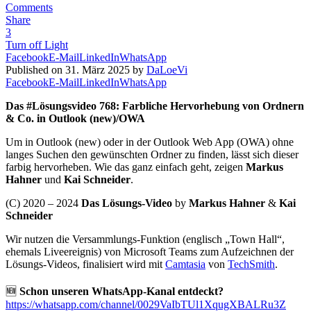
Comments
Share
3
Turn off Light
Facebook
E-Mail
LinkedIn
WhatsApp
Published on 31. März 2025 by
DaLoeVi
Facebook
E-Mail
LinkedIn
WhatsApp
Das #Lösungsvideo 768: Farbliche Hervorhebung von Ordnern
& Co. in Outlook (new)/OWA
Um in Outlook (new) oder in der Outlook Web App (OWA) ohne
langes Suchen den gewünschten Ordner zu finden, lässt sich dieser
farbig hervorheben. Wie das ganz einfach geht, zeigen
Markus
Hahner
und
Kai Schneider
.
(C) 2020 – 2024
Das Lösungs-Video
by
Markus Hahner
&
Kai
Schneider
Wir nutzen die Versammlungs-Funktion (englisch „Town Hall“,
ehemals Liveereignis) von Microsoft Teams zum Aufzeichnen der
Lösungs-Videos, finalisiert wird mit
Camtasia
von
TechSmith
.
🆕
Schon unseren WhatsApp-Kanal entdeckt?
https://whatsapp.com/channel/0029VaIbTUl1XqugXBALRu3Z