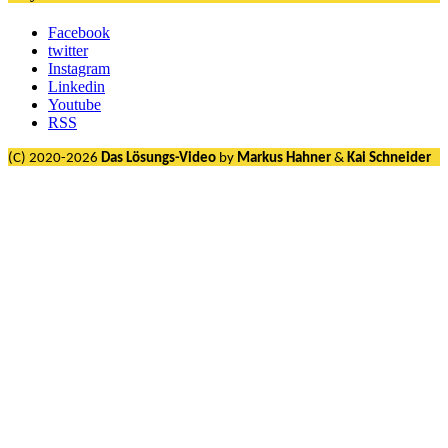
Facebook
twitter
Instagram
Linkedin
Youtube
RSS
(C) 2020-2026
Das Lösungs-Video
by
Markus Hahner
&
Kai Schneider