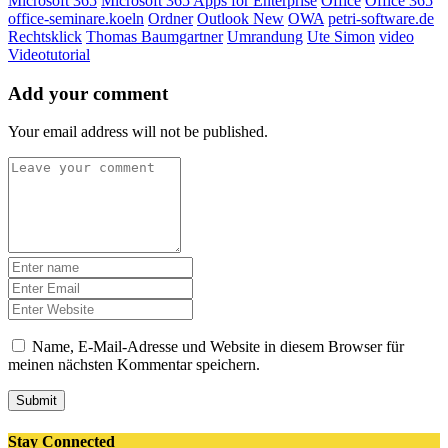
Microsoft 365
Microsoft 365 Apps for Enterprise
Office
Office 365
office-seminare.koeln
Ordner
Outlook New
OWA
petri-software.de
Rechtsklick
Thomas Baumgartner
Umrandung
Ute Simon
video
Videotutorial
Add your comment
Your email address will not be published.
Name, E-Mail-Adresse und Website in diesem Browser für
meinen nächsten Kommentar speichern.
Submit
Stay Connected