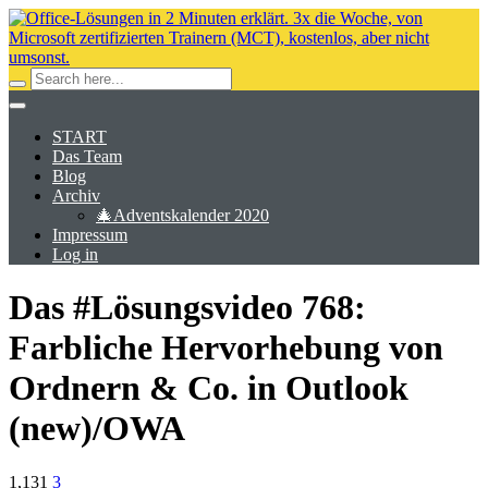
START
Das Team
Blog
Archiv
🎄Adventskalender 2020
Impressum
Log in
Das #Lösungsvideo 768:
Farbliche Hervorhebung von
Ordnern & Co. in Outlook
(new)/OWA
1,131
3