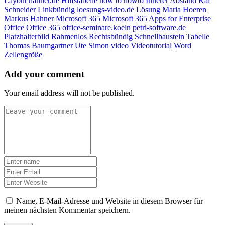
Layout
hahner.de
Hilfstabelle
how to
howto
Innerer Abstand
Kai
Schneider
Linkbündig
loesungs-video.de
Lösung
Maria Hoeren
Markus Hahner
Microsoft 365
Microsoft 365 Apps for Enterprise
Office
Office 365
office-seminare.koeln
petri-software.de
Platzhalterbild
Rahmenlos
Rechtsbündig
Schnellbaustein
Tabelle
Thomas Baumgartner
Ute Simon
video
Videotutorial
Word
Zellengröße
Add your comment
Your email address will not be published.
Name, E-Mail-Adresse und Website in diesem Browser für
meinen nächsten Kommentar speichern.