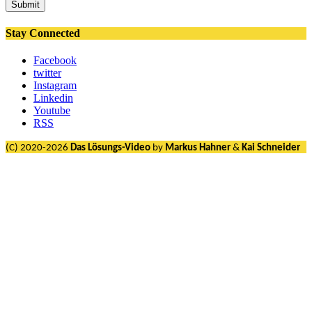
Submit
Stay Connected
Facebook
twitter
Instagram
Linkedin
Youtube
RSS
(C) 2020-2026
Das Lösungs-Video
by
Markus Hahner
&
Kai Schneider