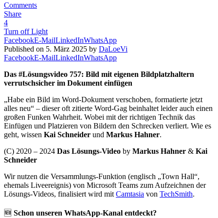
Comments
Share
4
Turn off Light
Facebook
E-Mail
LinkedIn
WhatsApp
Published on 5. März 2025 by
DaLoeVi
Facebook
E-Mail
LinkedIn
WhatsApp
Das #Lösungsvideo 757: Bild mit eigenen Bildplatzhaltern
verrutschsicher im Dokument einfügen
„Habe ein Bild im Word-Dokument verschoben, formatierte jetzt
alles neu“ – dieser oft zitierte Word-Gag beinhaltet leider auch einen
großen Funken Wahrheit. Wobei mit der richtigen Technik das
Einfügen und Platzieren von Bildern den Schrecken verliert. Wie es
geht, wissen
Kai Schneider
und
Markus Hahner
.
(C) 2020 – 2024
Das Lösungs-Video
by
Markus Hahner
&
Kai
Schneider
Wir nutzen die Versammlungs-Funktion (englisch „Town Hall“,
ehemals Liveereignis) von Microsoft Teams zum Aufzeichnen der
Lösungs-Videos, finalisiert wird mit
Camtasia
von
TechSmith
.
🆕
Schon unseren WhatsApp-Kanal entdeckt?