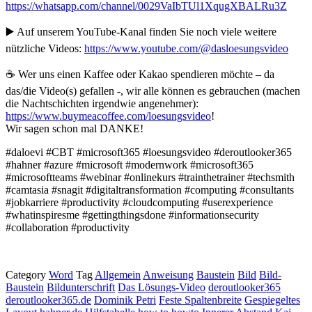
https://whatsapp.com/channel/0029VaIbTUl1XqugXBALRu3Z
▶️ Auf unserem YouTube-Kanal finden Sie noch viele weitere
nützliche Videos:
https://www.youtube.com/@dasloesungsvideo
☕ Wer uns einen Kaffee oder Kakao spendieren möchte – da
das/die Video(s) gefallen -, wir alle können es gebrauchen (machen
die Nachtschichten irgendwie angenehmer):
https://www.buymeacoffee.com/loesungsvideo
!
Wir sagen schon mal DANKE!
#daloevi #CBT #microsoft365 #loesungsvideo #deroutlooker365
#hahner #azure #microsoft #modernwork #microsoft365
#microsoftteams #webinar #onlinekurs #trainthetrainer #techsmith
#camtasia #snagit #digitaltransformation #computing #consultants
#jobkarriere #productivity #cloudcomputing #userexperience
#whatinspiresme #gettingthingsdone #informationsecurity
#collaboration #productivity
Category
Word
Tag
Allgemein
Anweisung
Baustein
Bild
Bild-
Baustein
Bildunterschrift
Das Lösungs-Video
deroutlooker365
deroutlooker365.de
Dominik Petri
Feste Spaltenbreite
Gespiegeltes