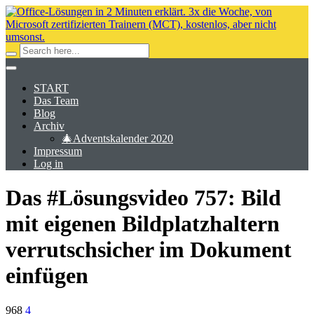
START
Das Team
Blog
Archiv
🎄Adventskalender 2020
Impressum
Log in
Das #Lösungsvideo 757: Bild
mit eigenen Bildplatzhaltern
verrutschsicher im Dokument
einfügen
968
4