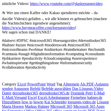
nützliche Videos:
https://www.youtube.com/@dasloesungsvideo
☕ Wer uns einen Kaffee oder Kakao spendieren möchte – da
das/die Video(s) gefallen -, wir alle können es gebrauchen (machen
die Nachtschichten irgendwie angenehmer):
https://www.buymeacoffee.com/loesungsvideo
!
Wir sagen schon mal DANKE!
#daloevi #DPSC #microsoft365 #loesungsvideo #deroutlooker365
#hahner #azure #microsoft #modernwork #microsoft365
#microsoftteams #webinar #onlinekurs #trainthetrainer #techsmith
#camtasia #snagit #digitaltransformation #computing #consultants
#jobkarriere #productivity #cloudcomputing #userexperience
#whatinspiresme #gettingthingsdone #informationsecurity
#collaboration #productivity
Category
Excel
PowerPoint
Word
Tag
Allgemein
Als PDF-Anlagen
senden
Anpassen
Befehl
Befehle auswählen
Das Lösungs-Video
Daten
deroutlooker365
deroutlooker365.de
Dominik Petri
E-Mail
E-Mail-Versand
Excel
Excel-Arbeitsmappe
Freigeben
hahner.de
Hinzufügen
how to
howto
Kai Schneider
loesungs-video.de
Lösung
Maria Hoeren
Markus Hahner
Microsoft 365
Microsoft 365 Apps
for Enterprise
Office
Office 365
office-seminare.koeln
PDF-Datei