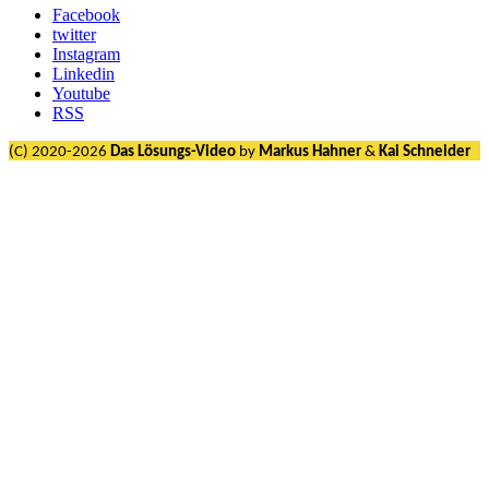
Facebook
twitter
Instagram
Linkedin
Youtube
RSS
(C) 2020-2026
Das Lösungs-Video
by
Markus Hahner
&
Kai Schneider