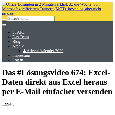
START
Das Team
Blog
Archiv
🎄Adventskalender 2020
Impressum
Log in
Das #Lösungsvideo 674: Excel-
Daten direkt aus Excel heraus
per E-Mail einfacher versenden
1,994
3