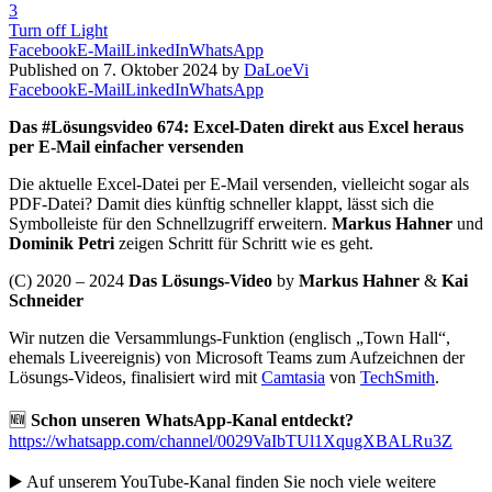
3
Turn off Light
Facebook
E-Mail
LinkedIn
WhatsApp
Published on 7. Oktober 2024 by
DaLoeVi
Facebook
E-Mail
LinkedIn
WhatsApp
Das #Lösungsvideo 674: Excel-Daten direkt aus Excel heraus
per E-Mail einfacher versenden
Die aktuelle Excel-Datei per E-Mail versenden, vielleicht sogar als
PDF-Datei? Damit dies künftig schneller klappt, lässt sich die
Symbolleiste für den Schnellzugriff erweitern.
Markus Hahner
und
Dominik Petri
zeigen Schritt für Schritt wie es geht.
(C) 2020 – 2024
Das Lösungs-Video
by
Markus Hahner
&
Kai
Schneider
Wir nutzen die Versammlungs-Funktion (englisch „Town Hall“,
ehemals Liveereignis) von Microsoft Teams zum Aufzeichnen der
Lösungs-Videos, finalisiert wird mit
Camtasia
von
TechSmith
.
🆕
Schon unseren WhatsApp-Kanal entdeckt?
https://whatsapp.com/channel/0029VaIbTUl1XqugXBALRu3Z
▶️ Auf unserem YouTube-Kanal finden Sie noch viele weitere