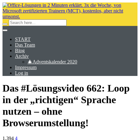
START
Das Team
Blog
Archiv
🎄Adventskalender 2020
Impressum
Log in
Das #Lösungsvideo 662: Loop
in der „richtigen“ Sprache
nutzen – ohne
Browserumstellung!
1,394
4