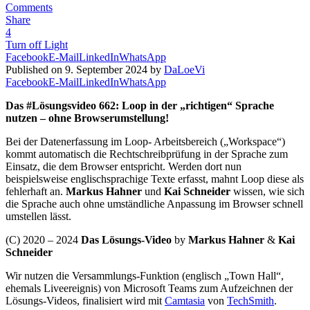
Comments
Share
4
Turn off Light
Facebook
E-Mail
LinkedIn
WhatsApp
Published on 9. September 2024 by
DaLoeVi
Facebook
E-Mail
LinkedIn
WhatsApp
Das #Lösungsvideo 662: Loop in der „richtigen“ Sprache
nutzen – ohne Browserumstellung!
Bei der Datenerfassung im Loop- Arbeitsbereich („Workspace“)
kommt automatisch die Rechtschreibprüfung in der Sprache zum
Einsatz, die dem Browser entspricht. Werden dort nun
beispielsweise englischsprachige Texte erfasst, mahnt Loop diese als
fehlerhaft an.
Markus Hahner
und
Kai Schneider
wissen, wie sich
die Sprache auch ohne umständliche Anpassung im Browser schnell
umstellen lässt.
(C) 2020 – 2024
Das Lösungs-Video
by
Markus Hahner
&
Kai
Schneider
Wir nutzen die Versammlungs-Funktion (englisch „Town Hall“,
ehemals Liveereignis) von Microsoft Teams zum Aufzeichnen der
Lösungs-Videos, finalisiert wird mit
Camtasia
von
TechSmith
.