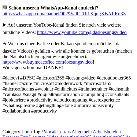
🆕
Schon unseren WhatsApp-Kanal entdeckt?
https://whatsapp.com/channel/0029VaIbTUl1XqugXBALRu3Z
▶️ Auf unserem YouTube-Kanal finden Sie noch viele weitere
nützliche Videos:
https://www.youtube.com/@dasloesungsvideo
☕ Wer uns einen Kaffee oder Kakao spendieren möchte – da
das/die Video(s) gefallen -, wir alle können es gebrauchen (machen
die Nachtschichten irgendwie angenehmer):
https://www.buymeacoffee.com/loesungsvideo
!
Wir sagen schon mal DANKE!
#daloevi #DPSC #microsoft365 #loesungsvideo #deroutlooker365
#hahner #azure #microsoft #modernwork #microsoft365
#microsoftteams #webinar #onlinekurs #trainthetrainer #techsmith
#camtasia #snagit #digitaltransformation #computing #consultants
#jobkarriere #productivity #cloudcomputing #userexperience
#whatinspiresme #gettingthingsdone #informationsecurity
#collaboration #productivity
Category
Loop
Tag
/?/locale=en-us
Allgemein
Arbeitsbereich