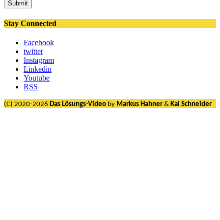
Submit
Stay Connected
Facebook
twitter
Instagram
Linkedin
Youtube
RSS
(C) 2020-2026
Das Lösungs-Video
by
Markus Hahner
&
Kai Schneider