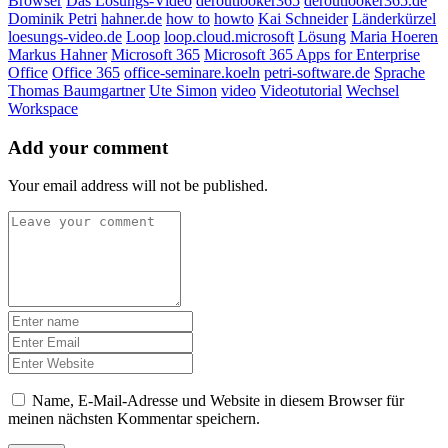
Browser
Das Lösungs-Video
deroutlooker365
deroutlooker365.de
Dominik Petri
hahner.de
how to
howto
Kai Schneider
Länderkürzel
loesungs-video.de
Loop
loop.cloud.microsoft
Lösung
Maria Hoeren
Markus Hahner
Microsoft 365
Microsoft 365 Apps for Enterprise
Office
Office 365
office-seminare.koeln
petri-software.de
Sprache
Thomas Baumgartner
Ute Simon
video
Videotutorial
Wechsel
Workspace
Add your comment
Your email address will not be published.
Name, E-Mail-Adresse und Website in diesem Browser für
meinen nächsten Kommentar speichern.