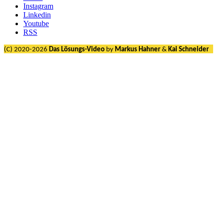
Instagram
Linkedin
Youtube
RSS
(C) 2020-2026
Das Lösungs-Video
by
Markus Hahner
&
Kai Schneider