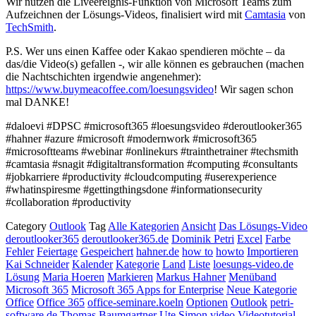
Wir nutzen die Liveereignis-Funktion von Microsoft Teams zum
Aufzeichnen der Lösungs-Videos, finalisiert wird mit
Camtasia
von
TechSmith
.
P.S. Wer uns einen Kaffee oder Kakao spendieren möchte – da
das/die Video(s) gefallen -, wir alle können es gebrauchen (machen
die Nachtschichten irgendwie angenehmer):
https://www.buymeacoffee.com/loesungsvideo
! Wir sagen schon
mal DANKE!
#daloevi #DPSC #microsoft365 #loesungsvideo #deroutlooker365
#hahner #azure #microsoft #modernwork #microsoft365
#microsoftteams #webinar #onlinekurs #trainthetrainer #techsmith
#camtasia #snagit #digitaltransformation #computing #consultants
#jobkarriere #productivity #cloudcomputing #userexperience
#whatinspiresme #gettingthingsdone #informationsecurity
#collaboration #productivity
Category
Outlook
Tag
Alle Kategorien
Ansicht
Das Lösungs-Video
deroutlooker365
deroutlooker365.de
Dominik Petri
Excel
Farbe
Fehler
Feiertage
Gespeichert
hahner.de
how to
howto
Importieren
Kai Schneider
Kalender
Kategorie
Land
Liste
loesungs-video.de
Lösung
Maria Hoeren
Markieren
Markus Hahner
Menüband
Microsoft 365
Microsoft 365 Apps for Enterprise
Neue Kategorie
Office
Office 365
office-seminare.koeln
Optionen
Outlook
petri-
software.de
Thomas Baumgartner
Ute Simon
video
Videotutorial