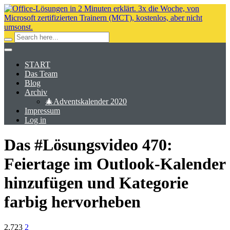
START
Das Team
Blog
Archiv
🎄Adventskalender 2020
Impressum
Log in
Das #Lösungsvideo 470:
Feiertage im Outlook-Kalender
hinzufügen und Kategorie
farbig hervorheben
2,723
2