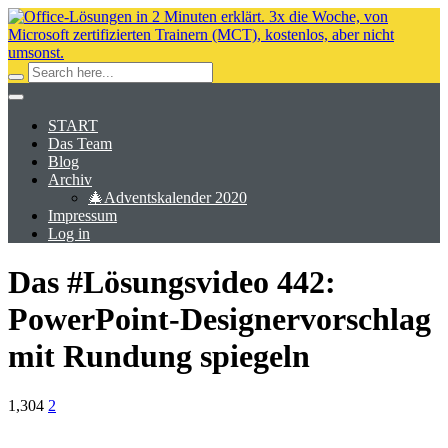
START
Das Team
Blog
Archiv
🎄Adventskalender 2020
Impressum
Log in
Das #Lösungsvideo 442:
PowerPoint-Designervorschlag
mit Rundung spiegeln
1,304
2