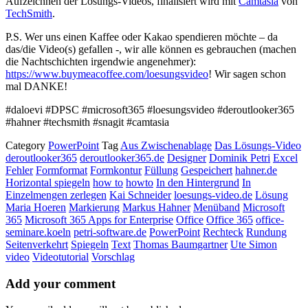
Aufzeichnen der Lösungs-Videos, finalisiert wird mit
Camtasia
von
TechSmith
.
P.S. Wer uns einen Kaffee oder Kakao spendieren möchte – da
das/die Video(s) gefallen -, wir alle können es gebrauchen (machen
die Nachtschichten irgendwie angenehmer):
https://www.buymeacoffee.com/loesungsvideo
! Wir sagen schon
mal DANKE!
#daloevi #DPSC #microsoft365 #loesungsvideo #deroutlooker365
#hahner #techsmith #snagit #camtasia
Category
PowerPoint
Tag
Aus Zwischenablage
Das Lösungs-Video
deroutlooker365
deroutlooker365.de
Designer
Dominik Petri
Excel
Fehler
Formformat
Formkontur
Füllung
Gespeichert
hahner.de
Horizontal spiegeln
how to
howto
In den Hintergrund
In
Einzelmengen zerlegen
Kai Schneider
loesungs-video.de
Lösung
Maria Hoeren
Markierung
Markus Hahner
Menüband
Microsoft
365
Microsoft 365 Apps for Enterprise
Office
Office 365
office-
seminare.koeln
petri-software.de
PowerPoint
Rechteck
Rundung
Seitenverkehrt
Spiegeln
Text
Thomas Baumgartner
Ute Simon
video
Videotutorial
Vorschlag
Add your comment