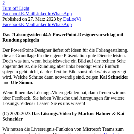
2
Turn off Light
Facebook
E-Mail
LinkedIn
WhatsApp
Published on 27. März 2023 by
DaLoeVi
Facebook
E-Mail
LinkedIn
WhatsApp
Das #Lösungsvideo 442: PowerPoint-Designervorschlag mit
Rundung spiegeln
Der PowerPoint-Designer liefert oft Ideen für die Foliengestaltung,
die als Grundlage für die eigene Präsentation gute Dienste leisten.
Doch was tun, wenn beispielsweise ein Bild auf der rechten Seite
abgerundet ist, die Rundung aber links benötigt wird? Einfach
spiegeln geht nicht, da der Text im Bild sonst rückwärts angezeigt
wird. Welche Schritte dann notwendig sind, zeigen
Kai Schneider
und
Ute Simon
.
Wenn Ihnen das Lösungs-Video gefallen hat, dann freuen wir uns
über Feedback. Sie haben Wünsche und Anregungen für weitere
Lösungs-Videos? Lassen Sie es uns wissen!
(C) 2020-2023
Das Lösungs-Video
by
Markus Hahner
&
Kai
Schneider
Wir nutzen die Liveereignis-Funktion von Microsoft Teams zum