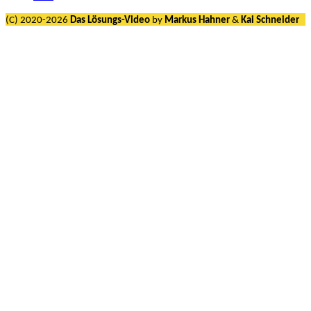
(C) 2020-2026
Das Lösungs-Video
by
Markus Hahner
&
Kai Schneider